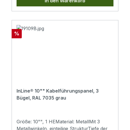
In den Warenkorb
Rabatt
%
InLine® 10"" Kabelführungspanel, 3
Bügel, RAL 7035 grau
Größe: 10"", 1 HEMaterial: MetallMit 3
Metallwinkeln, einteilige StrukturTiefe der