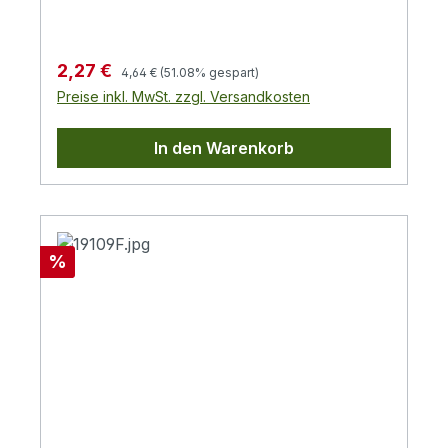
Regulärer Preis:
Verkaufspreis:
2,27 €
4,64 €
(51.08% gespart)
Preise inkl. MwSt. zzgl. Versandkosten
In den Warenkorb
Rabatt
%