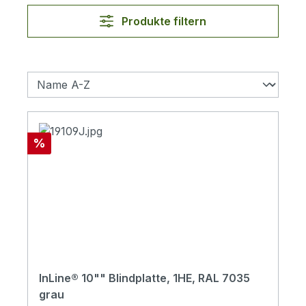
Produkte filtern
Rabatt
%
InLine® 10"" Blindplatte, 1HE, RAL 7035
grau