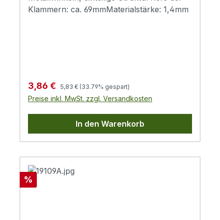
Klammern: ca. 69mmMaterialstärke: 1,4mm
Regulärer Preis:
Verkaufspreis:
3,86 €
5,83 €
(33.79% gespart)
Preise inkl. MwSt. zzgl. Versandkosten
In den Warenkorb
Rabatt
%