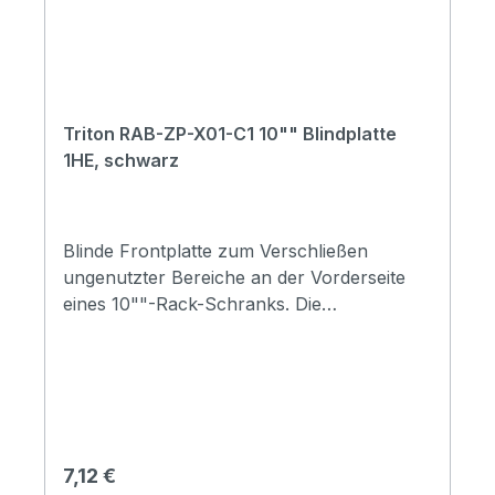
Triton RAB-ZP-X01-C1 10"" Blindplatte
1HE, schwarz
Blinde Frontplatte zum Verschließen
ungenutzter Bereiche an der Vorderseite
eines 10""-Rack-Schranks. Die
Verwendung von Blindplatten schützt die
Geräte und die interne Verkabelung vor
Staub und Schmutz und fördert die
Luftzirkulation für eine gute
Wärmeableitung.Blindabdeckung Rack
10“Höhe 1U (Rack-Einheit)Breite 25,4 cm
Regulärer Preis:
7,12 €
(10"")Material: StahlblechGeliefert mit: 4x