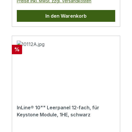
Preise inkl. MwSt. zzgl. Versandkosten
In den Warenkorb
Rabatt
%
InLine® 10"" Leerpanel 12-fach, für
Keystone Module, 1HE, schwarz