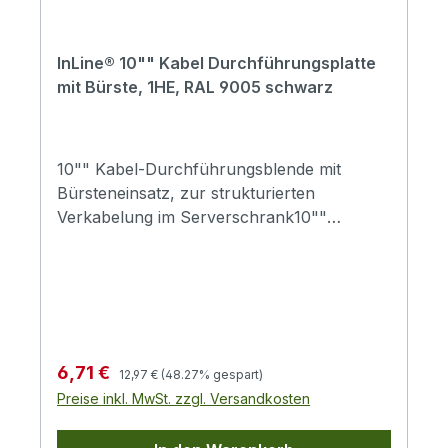
InLine® 10"" Kabel Durchführungsplatte
mit Bürste, 1HE, RAL 9005 schwarz
10"" Kabel-Durchführungsblende mit
Bürsteneinsatz, zur strukturierten
Verkabelung im Serverschrank10""
DurchführungsplatteBürsteneinsatz
schwarz, Öffnung ca. 185x18 mmHöhe 1HE
Regulärer Preis:
Verkaufspreis:
6,71 €
12,97 €
(48.27% gespart)
Preise inkl. MwSt. zzgl. Versandkosten