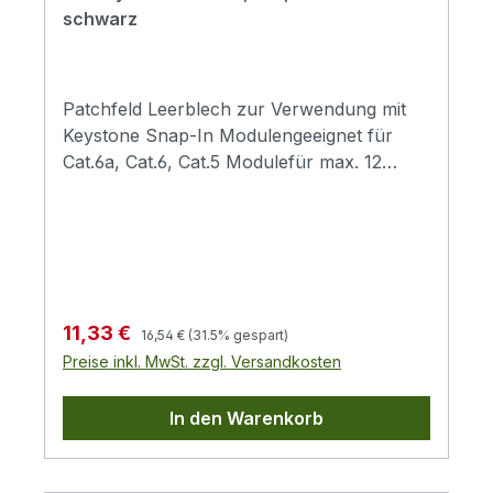
schwarz
Patchfeld Leerblech zur Verwendung mit
Keystone Snap-In Modulengeeignet für
Cat.6a, Cat.6, Cat.5 Modulefür max. 12
Keystone Module (max 17,2mm Breite)10""
Rahmen, Höhe: 1HE
Regulärer Preis:
Verkaufspreis:
11,33 €
16,54 €
(31.5% gespart)
Preise inkl. MwSt. zzgl. Versandkosten
In den Warenkorb