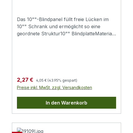
Das 10""-Blindpanel füllt freie Lücken im
10"" Schrank und ermöglicht so eine
geordnete Struktur10"" BlindplatteMaterial:
1mm SPCC StahlFarbe: grau RAL 7035
Regulärer Preis:
Verkaufspreis:
2,27 €
4,05 €
(43.95% gespart)
Preise inkl. MwSt. zzgl. Versandkosten
In den Warenkorb