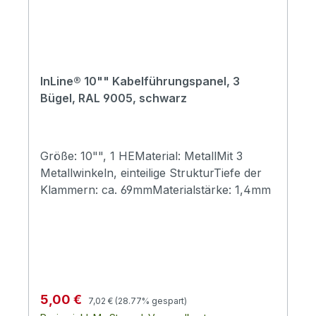
InLine® 10"" Kabelführungspanel, 3
Bügel, RAL 9005, schwarz
Größe: 10"", 1 HEMaterial: MetallMit 3
Metallwinkeln, einteilige StrukturTiefe der
Klammern: ca. 69mmMaterialstärke: 1,4mm
Regulärer Preis:
Verkaufspreis:
5,00 €
7,02 €
(28.77% gespart)