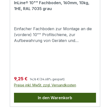
InLine® 10"" Fachboden, 160mm, 10kg,
1HE, RAL 7035 grau
Einfacher Fachboden zur Montage an die
(vordere) 10"" Profilschiene, zur
Aufbewahrung von Geräten und
Netzwerkzubehör. Der Fachboden ist aus
stabilem SPCC Stahlblech gefertigt und
pulverbeschichtet, robust und leicht zu
montieren. Ablagefäche ca 138 x 212 mm
Regulärer Preis:
Verkaufspreis:
9,25 €
14,16 €
(34.68% gespart)
Preise inkl. MwSt. zzgl. Versandkosten
In den Warenkorb