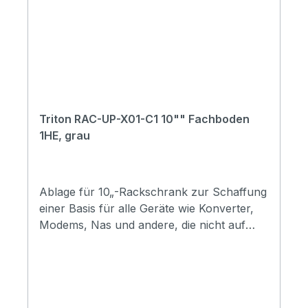
Triton RAC-UP-X01-C1 10"" Fachboden
1HE, grau
Ablage für 10„-Rackschrank zur Schaffung
einer Basis für alle Geräte wie Konverter,
Modems, Nas und andere, die nicht auf
10“-Ständern befestigt werden
können.Fachboden aus perforierter Folie,
freitragendHöhe: 1UBreite: 25,4cm (10“
)Geliefert mit: 4x M6x10 Schrauben, 4x
Kunststoff-Unterlegscheiben, 4x M6