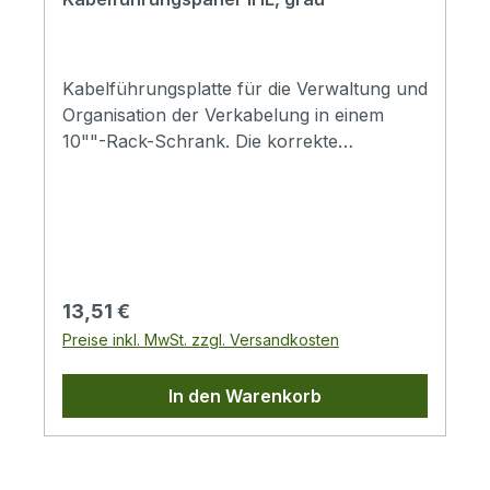
Kabelführungsplatte für die Verwaltung und
Organisation der Verkabelung in einem
10""-Rack-Schrank. Die korrekte
Verwendung garantiert eine bessere
Organisation und Wartung der
Verbindungen und macht die passive
und/oder aktive Belüftung effizient.Rack 10“
Kabelführungspanel3 feste
KabelschlaufenHöhe 1U (Rack-
Regulärer Preis:
13,51 €
Einheit)Breite 25,4 cm (10"")Platte aus
Preise inkl. MwSt. zzgl. Versandkosten
StahlblechKunststoff-
KabeldurchführungstüllenIm Lieferumfang
In den Warenkorb
enthalten: 4x M6x10 Schrauben, 4x
Kunststoffscheiben, 4x M6 Käfigmuttern