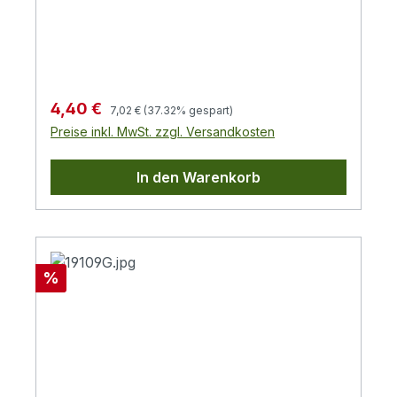
schwarz, Öffnung ca. 185x18 mmHöhe 1HE
Regulärer Preis:
Verkaufspreis:
4,40 €
7,02 €
(37.32% gespart)
Preise inkl. MwSt. zzgl. Versandkosten
In den Warenkorb
Rabatt
%