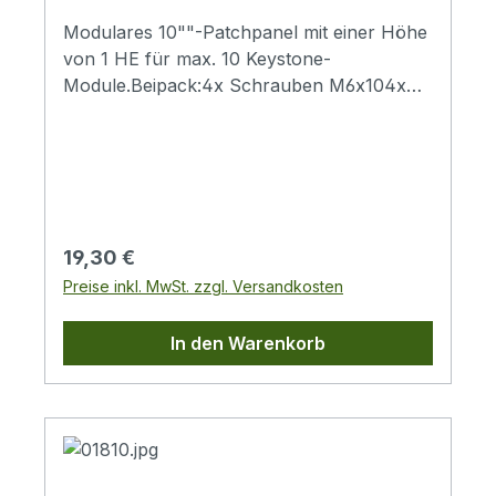
Modulares 10""-Patchpanel mit einer Höhe
von 1 HE für max. 10 Keystone-
Module.Beipack:4x Schrauben M6x104x
Kunststoffunterlegscheiben4x Käfigmuttern
M6
Regulärer Preis:
19,30 €
Preise inkl. MwSt. zzgl. Versandkosten
In den Warenkorb