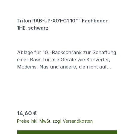
Triton RAB-UP-X01-C1 10"" Fachboden
1HE, schwarz
Ablage für 10„-Rackschrank zur Schaffung
einer Basis für alle Geräte wie Konverter,
Modems, Nas und andere, die nicht auf
10“-Ständern befestigt werden
können.Fachboden aus perforierter Folie,
freitragendHöhe: 1UBreite: 25,4cm (10“
)Geliefert mit: 4x M6x10 Schrauben, 4x
Kunststoff-Unterlegscheiben, 4x M6
Mutterkäfig
Regulärer Preis:
14,60 €
Preise inkl. MwSt. zzgl. Versandkosten