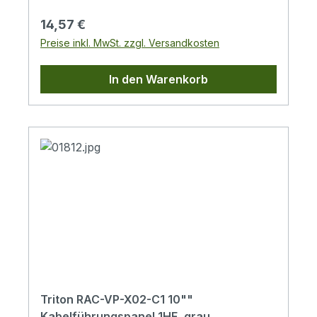
Mutterkäfig
Regulärer Preis:
14,57 €
Preise inkl. MwSt. zzgl. Versandkosten
In den Warenkorb
Triton RAC-VP-X02-C1 10""
Kabelführungspanel 1HE, grau