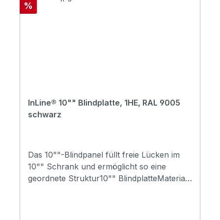
Rabatt
%
InLine® 10"" Blindplatte, 1HE, RAL 9005
schwarz
Das 10""-Blindpanel füllt freie Lücken im
10"" Schrank und ermöglicht so eine
geordnete Struktur10"" BlindplatteMaterial:
1mm SPCC Stahl