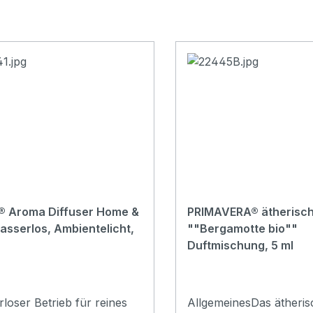
e® Aroma Diffuser Home &
PRIMAVERA® ätherisch
asserlos, Ambientelicht,
""Bergamotte bio""
Duftmischung, 5 ml
loser Betrieb für reines
AllgemeinesDas ätheris