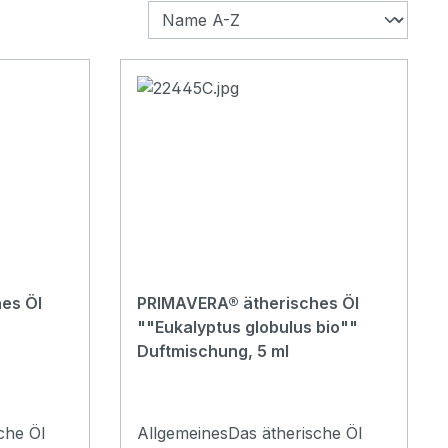
es Öl
PRIMAVERA® ätherisches Öl
""Eukalyptus globulus bio""
Duftmischung, 5 ml
che Öl
AllgemeinesDas ätherische Öl