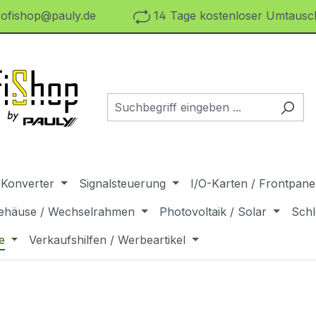
ofishop@pauly.de
14 Tage kostenloser Umtausch
 Konverter
Signalsteuerung
I/O-Karten / Frontpanel
ehäuse / Wechselrahmen
Photovoltaik / Solar
Schl
e
Verkaufshilfen / Werbeartikel