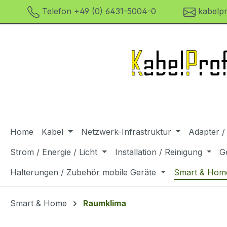
Telefon +49 (0) 6431-5004-0
kabelpr
m Hauptinhalt springen
Zur Suche springen
Zur Hauptnavigation springen
Home
Kabel
Netzwerk-Infrastruktur
Adapter /
Strom / Energie / Licht
Installation / Reinigung
G
Halterungen / Zubehör mobile Geräte
Smart & Hom
Smart & Home
Raumklima