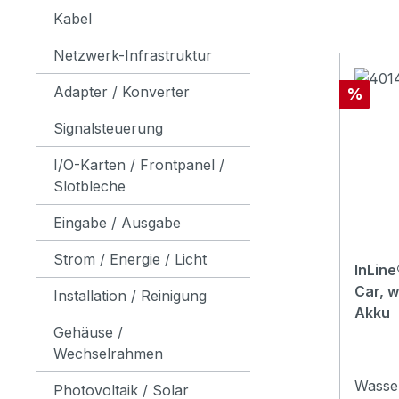
Kabel
Netzwerk-Infrastruktur
Adapter / Konverter
Rabatt
%
Signalsteuerung
I/O-Karten / Frontpanel /
Slotbleche
Eingabe / Ausgabe
Strom / Energie / Licht
InLin
Car, w
Installation / Reinigung
Akku
Gehäuse /
Wechselrahmen
Wasser
Photovoltaik / Solar