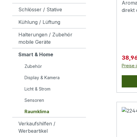
Aroma:
Schlösser / Stative
direkt
Duft 
Kühlung / Lüftung
Feucht
für A
Halterungen / Zubehör
und Vi
mobile Geräte
Fahrze
Raum
Smart & Home
Verkau
38,9
einset
Preise 
Zubehör
Ambien
blau, 
Display & Kamera
entspa
Licht & Strom
Alltag
indivi
Sensoren
Verne
Raumklima
und p
an.Edl
Verkaufshilfen /
Titang
Werbeartikel
Gehäus