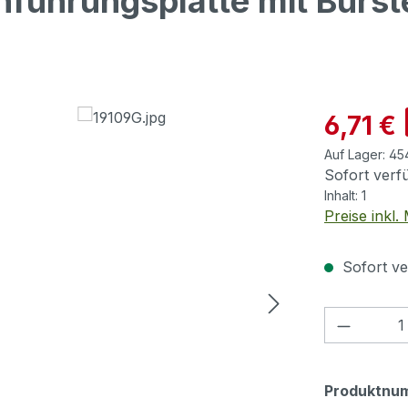
hführungsplatte mit Bürst
Verkaufspre
6,71 €
Auf Lager:
45
Sofort verfü
Inhalt:
1
Preise inkl
Sofort ve
Produkt
Produktnu