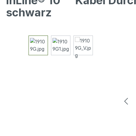
InLine® 10"" Kabel Durc
schwarz
Bildergalerie überspringen