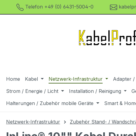
Telefon +49 (0) 6431-5004-0
kabelpr
m Hauptinhalt springen
Zur Suche springen
Zur Hauptnavigation springen
Home
Kabel
Netzwerk-Infrastruktur
Adapter /
Strom / Energie / Licht
Installation / Reinigung
G
Halterungen / Zubehör mobile Geräte
Smart & Hom
Netzwerk-Infrastruktur
Zubehör Stand- / Wandschr