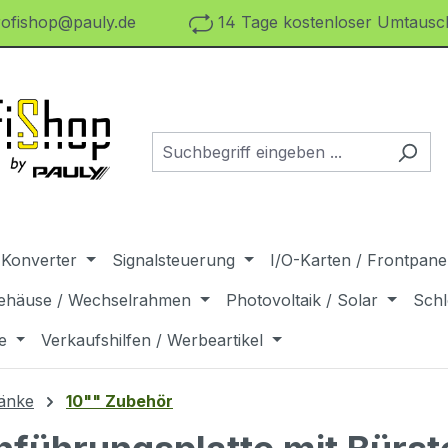
ofishop@pauly.de
14 Tage kostenloser Umtausch
 Konverter
Signalsteuerung
I/O-Karten / Frontpanel
ehäuse / Wechselrahmen
Photovoltaik / Solar
Schl
e
Verkaufshilfen / Werbeartikel
änke
10"" Zubehör