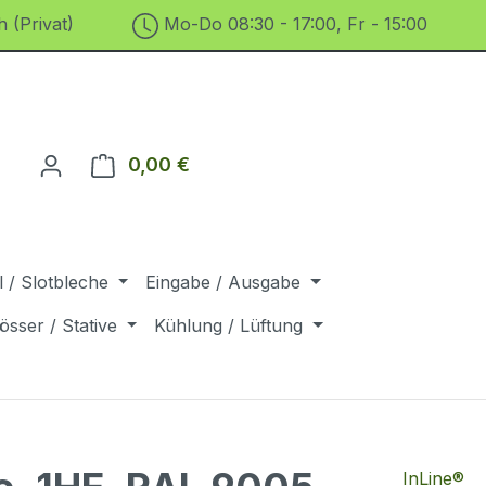
 (Privat)
Mo-Do 08:30 - 17:00, Fr - 15:00
0,00 €
Warenkorb enthält 0 Positionen. D
 / Slotbleche
Eingabe / Ausgabe
össer / Stative
Kühlung / Lüftung
InLine®