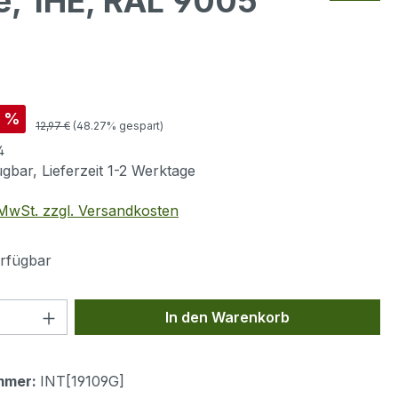
e, 1HE, RAL 9005
is:
%
Regulärer Preis:
12,97 €
(48.27% gespart)
4
gbar, Lieferzeit 1-2 Werktage
. MwSt. zzgl. Versandkosten
rfügbar
 Anzahl: Gib den gewünschten Wert ein 
In den Warenkorb
mmer:
INT[19109G]