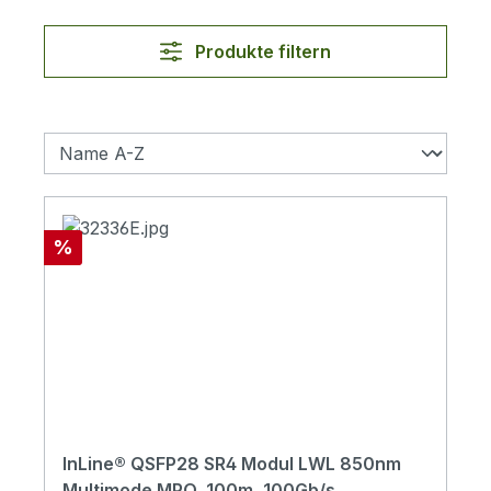
Produkte filtern
Rabatt
%
InLine® QSFP28 SR4 Modul LWL 850nm
Multimode MPO, 100m, 100Gb/s