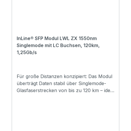
°C bis +70 °C
InLine® SFP Modul LWL ZX 1550nm
Singlemode mit LC Buchsen, 120km,
1,25Gb/s
Für große Distanzen konzipiert: Das Modul
überträgt Daten stabil über Singlemode-
Glasfaserstrecken von bis zu 120 km – ideal
für
Langstreckenverbindungen.Zuverlässige
Verbindung mit LC-Anschluss: Die
platzsparende LC-Duplex-Buchse
ermöglicht eine sichere und verlustarme