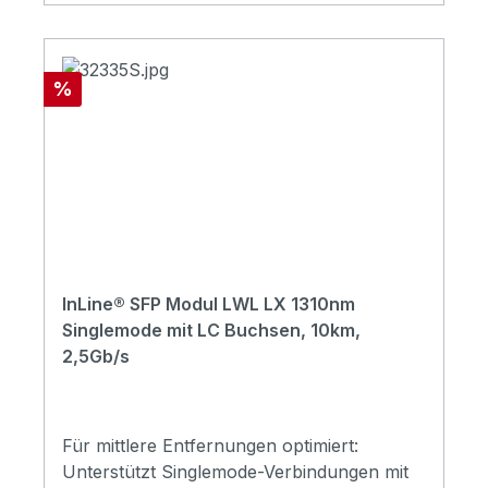
kmGeschwindigkeit: 100Mb/s (100BASE-
FX)Hot-Plug-fähig: JaTemperaturbereich: 0
°C bis +70 °C
Rabatt
%
InLine® SFP Modul LWL LX 1310nm
Singlemode mit LC Buchsen, 10km,
2,5Gb/s
Für mittlere Entfernungen optimiert:
Unterstützt Singlemode-Verbindungen mit