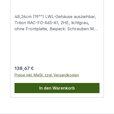
48,26cm (19"") LWL-Gehäuse ausziehbar,
Triton RAC-FO-X65-A1, 2HE, lichtgrau,
ohne Frontplatte, Beipack: Schrauben M6
x 10 (4x), Kunststoffunterlegscheiben (4x),
Käfigmuttern M6 (4x)
Regulärer Preis:
138,67 €
Preise inkl. MwSt. zzgl. Versandkosten
In den Warenkorb