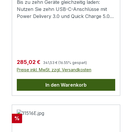
Bis zu zehn Geräte gleichzeitig laden:
Nutzen Sie zehn USB-C-Anschlüsse mit
Power Delivery 3.0 und Quick Charge 5.0
Unterstützung für schnelles und sicheres
Aufladen.1000 Watt Gesamtleistung
zuverlässig verteilt: Auch bei voller
Auslastung erhalten Ihre Geräte jeweils bis
zu 100 Watt Leistung – ideal für
leistungsstarke Geräte wie
Regulärer Preis:
Verkaufspreis:
285,02 €
341,53 €
(16.55% gespart)
Notebooks.Ordnung und Übersicht dank
Preise inkl. MwSt. zzgl. Versandkosten
Trennern: Zwei Trennergrößen
ermöglichen eine aufgeräumte Ablage Ihrer
In den Warenkorb
Geräte – für mehr Struktur auf dem
Schreibtisch oder Technikplatz.Flexibel
nutzbar mit praktischer
Montagemöglichkeit: Durch beiliegende
Winkel kann die Ladestation auch fest im
Rabatt
%
Rack installiert werden – ideal für IT-
Arbeitsplätze und Technikräume.Breite