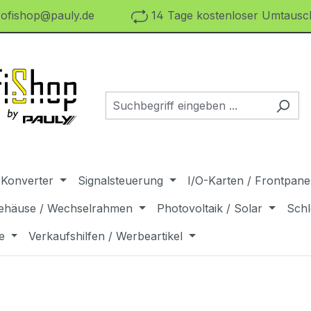
ofishop@pauly.de
14 Tage kostenloser Umtausch
 Konverter
Signalsteuerung
I/O-Karten / Frontpanel
ehäuse / Wechselrahmen
Photovoltaik / Solar
Schl
e
Verkaufshilfen / Werbeartikel