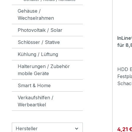
Schäch
Gehäuse /
Laufwe
Wechselrahmen
sauber
Schrau
Photovoltaik / Solar
Befest
InLin
PVC-Ma
Schlösser / Stative
für 8,
sicher
Kühlung / Lüftung
PC-Ge
profes
Halterungen / Zubehör
bei In
HDD E
mobile Geräte
Servic
Festpl
besteh
Schach
Smart & Home
von U
Einbau
öffent
Verkaufshilfen /
die v
erleic
Werbeartikel
3,5 Zo
oder d
ermögl
Zoll 
Einbau
3,5 Zol
Ihres
Hersteller
Verkau
4,21 