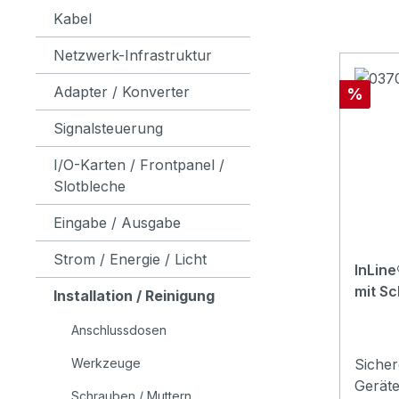
Kabel
Netzwerk-Infrastruktur
Adapter / Konverter
Rabatt
%
Signalsteuerung
I/O-Karten / Frontpanel /
Slotbleche
Eingabe / Ausgabe
Strom / Energie / Licht
InLin
mit S
Installation / Reinigung
Anschlussdosen
Werkzeuge
Sicher
Geräte
Schrauben / Muttern