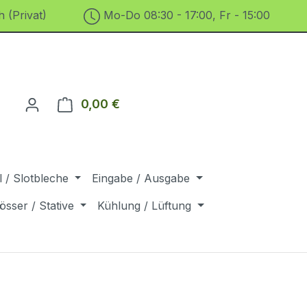
 (Privat)
Mo-Do 08:30 - 17:00, Fr - 15:00
0,00 €
Warenkorb enthält 0 Positionen. D
 / Slotbleche
Eingabe / Ausgabe
össer / Stative
Kühlung / Lüftung