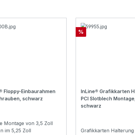
Rabatt
%
e® Floppy-Einbaurahmen
InLine® Grafikkarten H
chrauben, schwarz
PCI Slotblech Montage
schwarz
e Montage von 3,5 Zoll
n im 5,25 Zoll
Grafikkarten Halterung