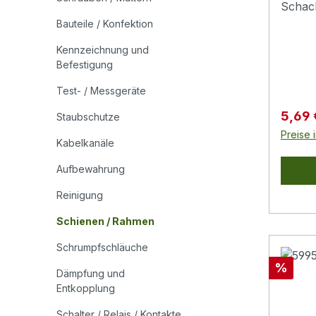
Schac
3,5 Zo
Bauteile / Konfektion
setzt 
Kennzeichnung und
einen 
Befestigung
montag
Befest
Test- / Messgeräte
bei für
Verkau
5,69
Staubschutze
Install
Preise 
Gehäus
Kabelkanäle
PVC so
Aufbewahrung
Gehäus
Disket
Reinigung
andere
Schienen / Rahmen
Periph
Einba
Schrumpfschläuche
unkomp
Rabatt
%
Dämpfung und
Zoll P
Entkopplung
freien
nutze
Schalter / Relais / Kontakte