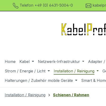
Telefon +49 (0) 6431-5004-0
kabelpr
m Hauptinhalt springen
Zur Suche springen
Zur Hauptnavigation springen
Home
Kabel
Netzwerk-Infrastruktur
Adapter /
Strom / Energie / Licht
Installation / Reinigung
G
Halterungen / Zubehör mobile Geräte
Smart & Hom
Installation / Reinigung
Schienen / Rahmen