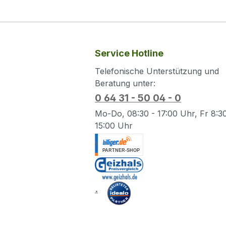
Laufwe
sorgen
genutz
Laufwe
Speich
zuverl
schaff
System
Service Hotline
wenn 
inklus
erweit
Telefonische Unterstützung und
Schra
sollen
Beratung unter:
schne
Gehäus
zusätz
0 64 31 - 50 04 - 0
stabil
spezie
Mo-Do, 08:30 - 17:00 Uhr, Fr 8:30
für ei
Nachr
15:00 Uhr
Festpl
Geeign
.
zuverl
moder
mitgel
vorha
eine di
zum A
möglic
Speich
.
den Ei
3,5"" 
Syste
die In
Wartun
2,5"" 