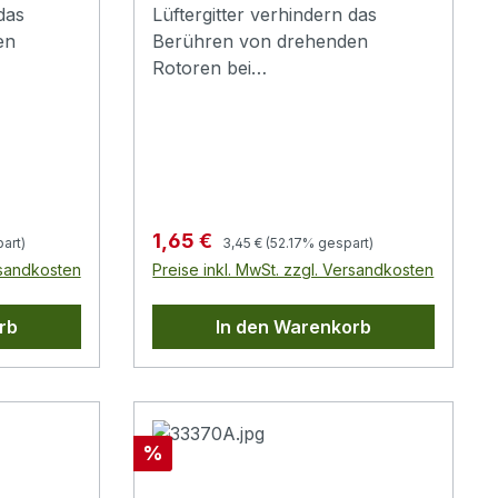
das
Lüftergitter verhindern das
en
Berühren von drehenden
Rotoren bei
:
Gehäuselüftern.Material:
Metalldraht, ca. 1,5mm
nd ca. 5-
DurchmesserGitterabstand ca. 5-
6mm
Regulärer Preis:
Verkaufspreis:
1,65 €
art)
3,45 €
(52.17% gespart)
rsandkosten
Preise inkl. MwSt. zzgl. Versandkosten
rb
In den Warenkorb
Rabatt
%