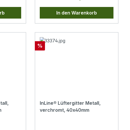
rb
In den Warenkorb
Rabatt
%
all,
InLine® Lüftergitter Metall,
m
verchromt, 40x40mm