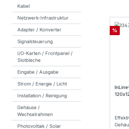
Kabel
Netzwerk-Infrastruktur
Adapter / Konverter
Rabatt
%
Signalsteuerung
I/O-Karten / Frontpanel /
Slotbleche
Eingabe / Ausgabe
Strom / Energie / Licht
InLine
120x
Installation / Reinigung
Gehäuse /
Wechselrahmen
Effekt
Gehäu
Photovoltaik / Solar