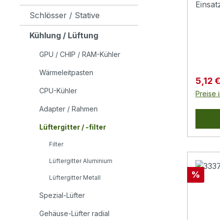
Einsa
Schlösser / Stative
vor Ve
Staub 
Kühlung / Lüftung
Risiko
Störu
GPU / CHIP / RAM-Kühler
ohne Z
Wärmeleitpasten
Herau
Verkau
5,12 
Filter
CPU-Kühler
Preise 
wieder
Adapter / Rahmen
Halt b
Stützr
Lüftergitter / -filter
Formst
Filter
für 1
Lässt 
Lüftergitter Aluminium
Filter
Rabatt
%
Lüftergitter Metall
der Ei
das I
Spezial-Lüfter
wirks
Gehäuse-Lüfter radial
Schmut