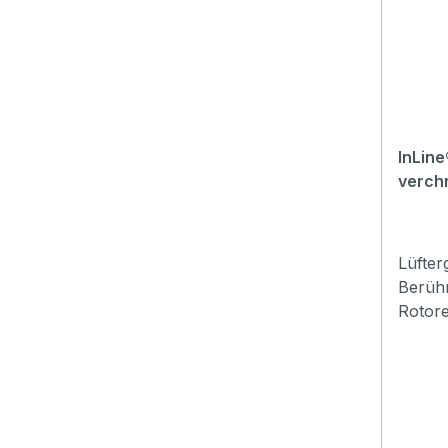
InLine
verch
Lüfter
Berüh
Rotore
Gehäus
Metall
Durchm
6mm