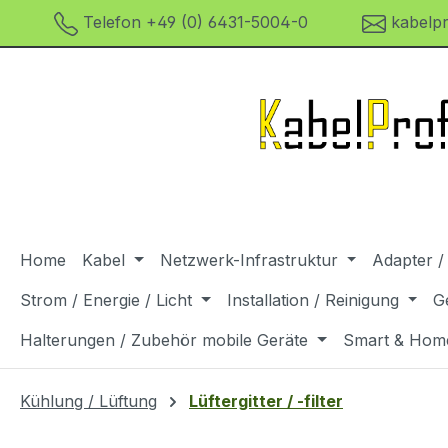
Telefon +49 (0) 6431-5004-0
kabelpr
m Hauptinhalt springen
Zur Suche springen
Zur Hauptnavigation springen
Home
Kabel
Netzwerk-Infrastruktur
Adapter /
Strom / Energie / Licht
Installation / Reinigung
G
Halterungen / Zubehör mobile Geräte
Smart & Hom
Kühlung / Lüftung
Lüftergitter / -filter