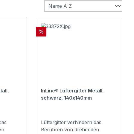
Rabatt
%
all,
InLine® Lüftergitter Metall,
schwarz, 140x140mm
das
Lüftergitter verhindern das
en
Berühren von drehenden