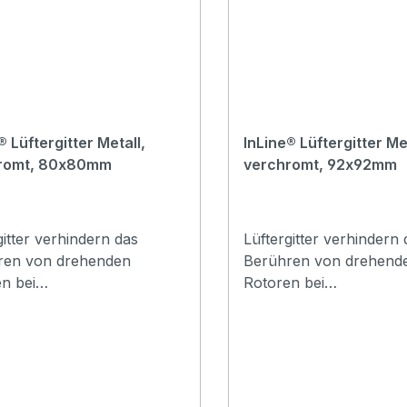
® Lüftergitter Metall,
InLine® Lüftergitter Met
romt, 80x80mm
verchromt, 92x92mm
gitter verhindern das
Lüftergitter verhindern 
ren von drehenden
Berühren von drehend
n bei
Rotoren bei
elüftern.Material:
Gehäuselüftern.Material
draht, ca. 1,5mm
Metalldraht, ca. 1,5mm
esserGitterabstand ca. 5-
DurchmesserGitterabsta
6mm