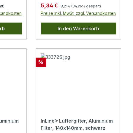
entsprechen den Abständen der
Regulärer Preis:
Verkaufspreis:
5,34 €
rt)
8,21 €
(34.96% gespart)
entsprechenden Gehäuselüfter,
rsandkosten
Preise inkl. MwSt. zzgl. Versandkosten
Durchmesser: 4,3mm
rb
In den Warenkorb
Rabatt
%
luminium
InLine® Lüftergitter, Aluminium
Filter, 140x140mm, schwarz