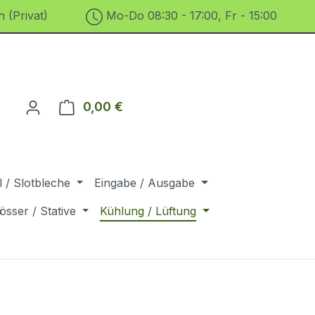
 (Privat)
Mo-Do 08:30 - 17:00, Fr - 15:00
0,00 €
Warenkorb enthält 0 Positionen. D
 / Slotbleche
Eingabe / Ausgabe
össer / Stative
Kühlung / Lüftung