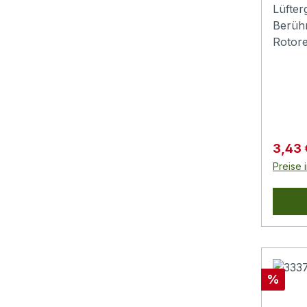
Lüfter
Berüh
Rotore
Gehäus
Metall
Durchm
6mm
Verkau
3,43
Preise 
Rabatt
%