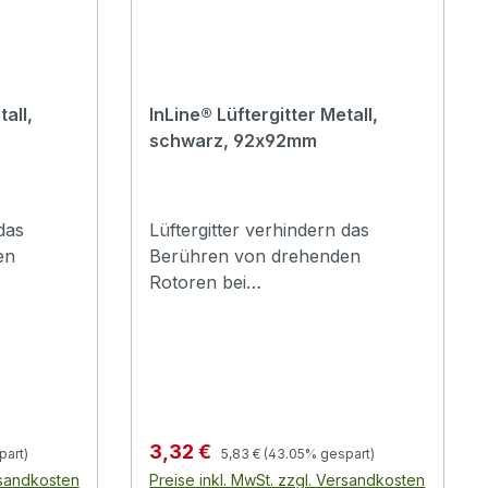
all,
InLine® Lüftergitter Metall,
schwarz, 92x92mm
das
Lüftergitter verhindern das
en
Berühren von drehenden
Rotoren bei
:
Gehäuselüftern.Material:
Metalldraht, ca. 1,5mm
nd ca. 5-
DurchmesserGitterabstand ca. 5-
6mm
Regulärer Preis:
Verkaufspreis:
3,32 €
part)
5,83 €
(43.05% gespart)
rsandkosten
Preise inkl. MwSt. zzgl. Versandkosten