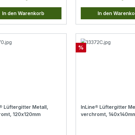
zen, was Ausfallzeiten
ert und Abläufe
In den Warenkorb
In den Warenko
facht.Farbe:
rzMaße: 120x120
ter: herausnehmbar,
barStützrahmen:
iertAusführung:
Rabatt
%
kassette
® Lüftergitter Metall,
InLine® Lüftergitter Met
romt, 120x120mm
verchromt, 140x140m