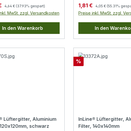
Regulärer Preis:
Regulärer Preis:
fspreis:
Verkaufspreis:
€
1,81 €
4,64 €
(37.93% gespart)
4,05 €
(55.31% gespa
inkl. MwSt. zzgl. Versandkosten
Preise inkl. MwSt. zzgl. Ve
In den Warenkorb
In den Warenko
Rabatt
%
® Lüftergitter, Aluminium
InLine® Lüftergitter, A
r, 120x120mm, schwarz
Filter, 140x140mm