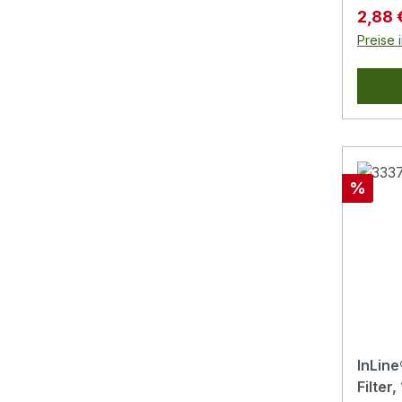
Verkau
2,88 
Preise 
Rabatt
%
InLine
Filte