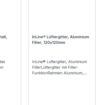
all,
InLine® Lüftergitter, Aluminium
Filter, 120x120mm
das
InLine® Lüftergitter, Aluminium
en
FilterLüftergitter mit Filter-
FunktionRahmen Aluminium,
:
Gewebe EdelstahlGewebedichte:
24 Drähte / Zoll, Öffnung
nd ca. 5-
0,8mm, Draht 0,25mmentspricht
IP40abwaschbar, leicht zu
reinigenDie Lochabstände