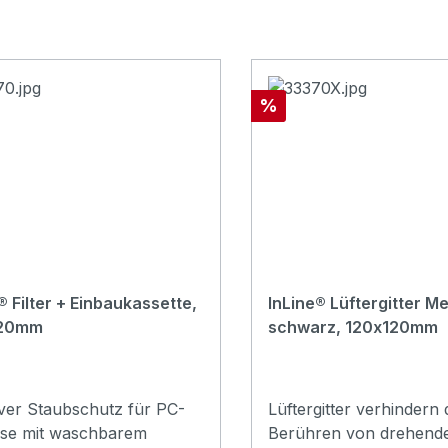
Rabatt
%
® Filter + Einbaukassette,
InLine® Lüftergitter Met
120mm
schwarz, 120x120mm
iver Staubschutz für PC-
Lüftergitter verhindern 
se mit waschbarem
Berühren von drehend