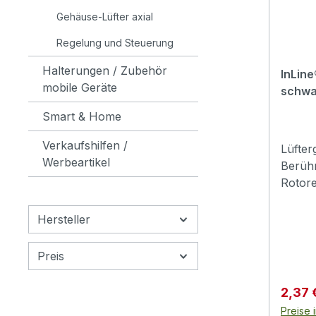
Kurzsc
Gehäuse-Lüfter axial
und un
Regelung und Steuerung
zuverl
herau
Halterungen / Zubehör
InLine
Einsat
mobile Geräte
schwa
und ve
Nutzu
Smart & Home
Stützr
Verkaufshilfen /
formst
Lüfter
Werbeartikel
sicher
Berüh
IT-Um
Rotore
besteh
Gehäus
überze
Metall
Hersteller
wiede
Durchm
durch 
6mm
Preis
Auch b
und Se
Verkau
2,37 
sich s
Preise 