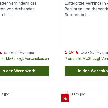
gitter verhindern das
Lüftergitter verhindern 
ren von drehenden
Berühren von drehend
n bei
Rotoren bei
elüftern.Material:
Gehäuselüftern.Material
draht, ca. 1,5mm
Metalldraht, ca. 1,5mm
esserGitterabstand ca. 5-
DurchmesserGitterabsta
6mm
Regulärer Preis:
Regulärer Preis:
fspreis:
Verkaufspreis:
 €
5,34 €
5,83 €
(41.17% gespart)
9,40 €
(43.19% gesp
inkl. MwSt. zzgl. Versandkosten
Preise inkl. MwSt. zzgl. Ve
In den Warenkorb
In den Warenko
Rabatt
%