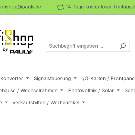
ofishop@pauly.de
14 Tage kostenloser Umtausch
 Konverter
Signalsteuerung
I/O-Karten / Frontpanel
ehäuse / Wechselrahmen
Photovoltaik / Solar
Schl
e
Verkaufshilfen / Werbeartikel