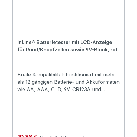
Zellenspannung in Volt (V) angezeigt. Mit
Hilfe der Tabelle unterhalb der
Spannungsanzeige lässt sich der Ladestand
der getesteten Zelle bestimmen.
InLine® Batterietester mit LCD-Anzeige,
für Rund/Knopfzellen sowie 9V-Block, rot
Breite Kompatibilität: Funktioniert mit mehr
als 12 gängigen Batterie- und Akkuformaten
wie AA, AAA, C, D, 9V, CR123A und
Knopfzellen.Präzise Ladeanzeige: Die LCD-
Anzeige zeigt den Batteriezustand
anschaulich in drei Bereichen mit insgesamt
18 Balken.Einfache Handhabung: Durch die
klar gekennzeichneten Slots gelingt das
Einlegen der Batterien schnell und
Regulärer Preis:
Verkaufspreis:
10,88 €