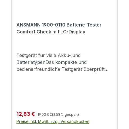
ANSMANN 1900-0110 Batterie-Tester
Comfort Check mit LC-Display
Testgerät für viele Akku- und
BatterietypenDas kompakte und
bedienerfreundliche Testgerät überprüft
innerhalb kürzester Zeit den Energiegehalt
der gängigsten Akkus und Batterien. Somit
ist schnell ersichtlich, ob Ihr Akku bzw.
Ihre Batterie noch ausreichend Energie
besitzt oder besser ausgetauscht werden
sollte.LC-Displaymit Dezimal-Anzeige der
Regulärer Preis:
Verkaufspreis:
12,83 €
19,03 €
(32.58% gespart)
Akku-/ Batteriespannung in Volt und
Preise inkl. MwSt. zzgl. Versandkosten
zusätzlicher Balkenanzeige mit 22