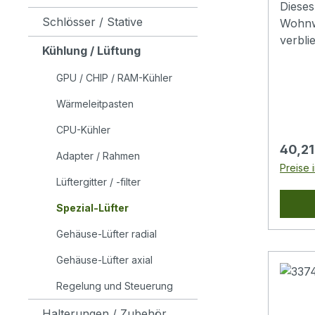
Dieses
Schlösser / Stative
Wohnw
verbli
Kühlung / Lüftung
des W
Transf
GPU / CHIP / RAM-Kühler
die Lü
Wärmeleitpasten
können
Gleic
CPU-Kühler
anschl
Regulä
40,21
Adapter / Rahmen
Doppel
Preise 
unbedi
Lüftergitter / -filter
Funkti
Spezial-Lüfter
Falle 
Reklam
Gehäuse-Lüfter radial
ausba
Wohnm
Gehäuse-Lüfter axial
Gleic
Regelung und Steuerung
(z.B. 
Lüfter
Halterungen / Zubehör