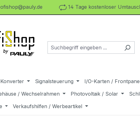
ofishop@pauly.de
14 Tage kostenloser Umtausch
 Konverter
Signalsteuerung
I/O-Karten / Frontpanel
ehäuse / Wechselrahmen
Photovoltaik / Solar
Schl
e
Verkaufshilfen / Werbeartikel