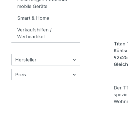
werden
mobile Geräte
Alumi
Smart & Home
verros
vertik
Verkaufshilfen /
install
Werbeartikel
Befest
Titan
mitgeli
Kühls
Monta
92x25
Hersteller
Geschw
Gleich
Geschw
Alumin
Preis
Geschw
Alumin
Der T
möcht
spezie
elektr
Wohnm
Lüfter
Campin
und st
sorgt 
Lüfter
eine e