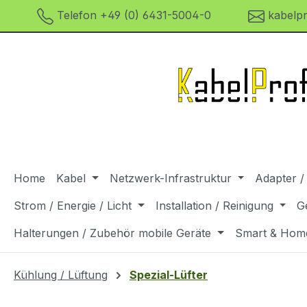
Telefon +49 (0) 6431-5004-0
kabelpr
m Hauptinhalt springen
Zur Suche springen
Zur Hauptnavigation springen
Home
Kabel
Netzwerk-Infrastruktur
Adapter /
Strom / Energie / Licht
Installation / Reinigung
G
Halterungen / Zubehör mobile Geräte
Smart & Hom
Kühlung / Lüftung
Spezial-Lüfter