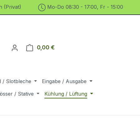
 (Privat)
Mo-Do 08:30 - 17:00, Fr - 15:00
0,00 €
Warenkorb enthält 0 Positionen. D
 / Slotbleche
Eingabe / Ausgabe
össer / Stative
Kühlung / Lüftung