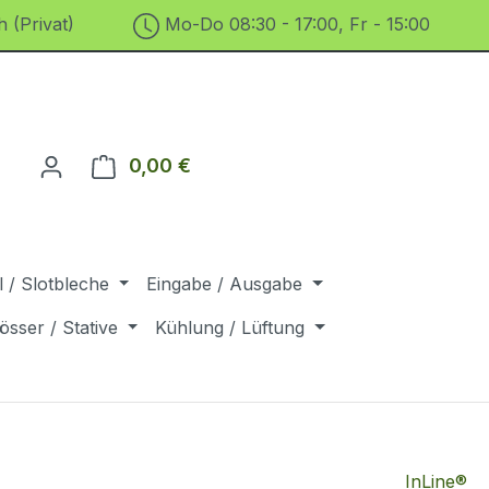
 (Privat)
Mo-Do 08:30 - 17:00, Fr - 15:00
0,00 €
Warenkorb enthält 0 Positionen. D
 / Slotbleche
Eingabe / Ausgabe
össer / Stative
Kühlung / Lüftung
InLine®