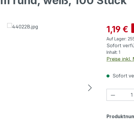
m rund, weiß, 100 Stück
Verkaufspre
1,19 €
Auf Lager:
25
Sofort verfü
Inhalt:
1
Preise inkl
Sofort ve
Produkt
Produktnu