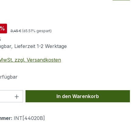
is:
%
Regulärer Preis:
3,45 €
(65.51% gespart)
5
gbar, Lieferzeit 1-2 Werktage
. MwSt. zzgl. Versandkosten
rfügbar
 Anzahl: Gib den gewünschten Wert ein 
In den Warenkorb
mmer:
INT[44020B]