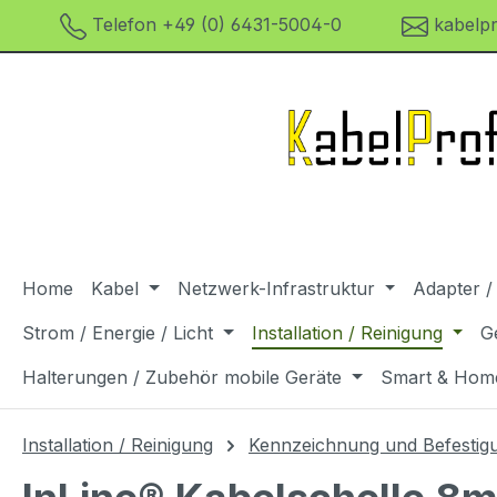
Telefon +49 (0) 6431-5004-0
kabelpr
m Hauptinhalt springen
Zur Suche springen
Zur Hauptnavigation springen
Home
Kabel
Netzwerk-Infrastruktur
Adapter /
Strom / Energie / Licht
Installation / Reinigung
G
Halterungen / Zubehör mobile Geräte
Smart & Hom
Installation / Reinigung
Kennzeichnung und Befestig