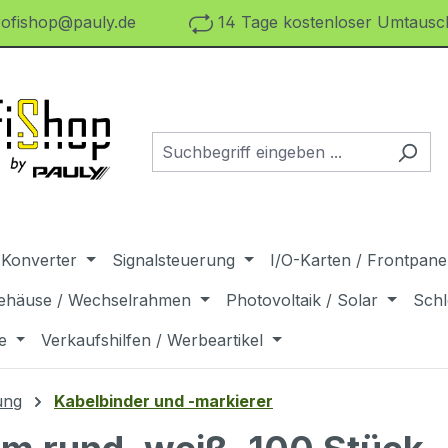
ofishop@pauly.de
14 Tage kostenloser Umtausch
 Konverter
Signalsteuerung
I/O-Karten / Frontpanel
ehäuse / Wechselrahmen
Photovoltaik / Solar
Schl
e
Verkaufshilfen / Werbeartikel
ung
Kabelbinder und -markierer