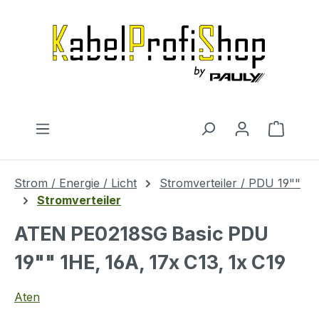
Zum Hauptinhalt springen
Warenk
Strom / Energie / Licht
Stromverteiler / PDU 19""
Stromverteiler
ATEN PE0218SG Basic PDU
19"" 1HE, 16A, 17x C13, 1x C19
Aten