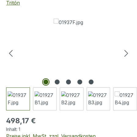
Tritón
Bildergalerie überspringen
Regulärer Preis:
498,17 €
Inhalt:
1
Preise inkl. MwSt. zzgl. Versandkosten