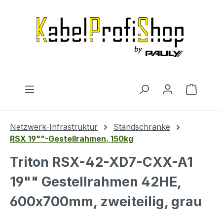
Zum Hauptinhalt springen
Warenk
Netzwerk-Infrastruktur
Standschränke
RSX 19""-Gestellrahmen, 150kg
Triton RSX-42-XD7-CXX-A1
19"" Gestellrahmen 42HE,
600x700mm, zweiteilig, grau