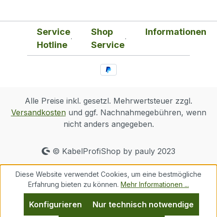
vor Staub und Schmutz. Das reduziert
Kurzschluss- und Ausfallrisiken und
Service
Shop
Informationen
unterstützt einen zuverlässigen Betrieb. Der
Hotline
Service
herausnehmbare, waschbare Einsatz
erleichtert die Reinigung und verlängert die
Nutzungsdauer; der Stützrahmen hält den
Filter formstabil und sorgt für einen
sicheren Sitz.In professionellen IT-
Alle Preise inkl. gesetzl. Mehrwertsteuer zzgl.
Umgebungen und bestehenden
Versandkosten
und ggf. Nachnahmegebühren, wenn
Infrastrukturen überzeugt die
nicht anders angegeben.
wiederverwendbare Lösung durch
planbare Wartungszyklen. Auch bei
Installationen vor Ort und Serviceeinsätzen
© KabelProfiShop by pauly 2023
lässt sie sich schnell reinigen und wieder
einsetzen, was Ausfallzeiten minimiert und
Diese Website verwendet Cookies, um eine bestmögliche
Abläufe vereinfacht.Farbe: SchwarzMaße:
Erfahrung bieten zu können.
Mehr Informationen ...
120x120 mmFilter: herausnehmbar,
Konfigurieren
Nur technisch notwendige
waschbarStützrahmen: