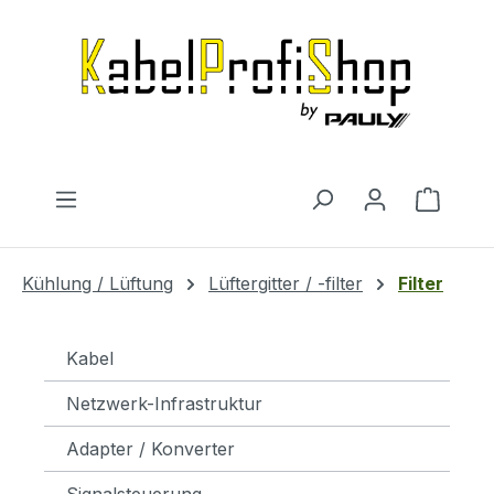
Zum Hauptinhalt springen
Warenk
Kühlung / Lüftung
Lüftergitter / -filter
Filter
Kabel
Netzwerk-Infrastruktur
Adapter / Konverter
Signalsteuerung