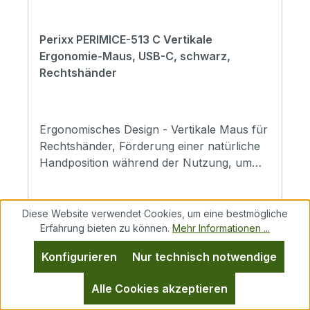
gummierte Oberfläche für angenehme
BedienungGeeignet für Handgrößen S,
Perixx PERIMICE-513 C Vertikale
MGewicht: 124 gAbmessungen: 11,0 x 7,3 x
Ergonomie-Maus, USB-C, schwarz,
7,5 cmAnschluss: USB,
Rechtshänder
kabelgebundenHandgröße: S,
MBesonderheit: ErgonomischSensor:
OptischSystemvoraussetzungen: Windows
7/8/10/11Anzahl der Tasten: 6 (5
Ergonomisches Design - Vertikale Maus für
programmierbare Tasten)
Rechtshänder, Förderung einer natürliche
Handposition während der Nutzung, um
das Verdrehen des Unterarms zu
verhindern und Verletzungen durch
Muskelbelastung und wiederholte
Diese Website verwendet Cookies, um eine bestmögliche
Belastung (RSI) zu reduzieren.Einstellbare
Erfahrung bieten zu können.
Mehr Informationen ...
DPI - Hochpräziser optischer Sensor, der
Konfigurieren
Nur technisch notwendige
mit einer Auflösung von 1000/1600 DPI
Regulärer Preis:
19,87 €
eingestellt werden kannRobustes Material -
Alle Cookies akzeptieren
Preise inkl. MwSt. zzgl. Versandkosten
Hochwertige