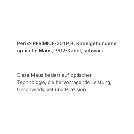
1.200 / 1.600 dpi4 Tasten inkl. dpi-Taste und
Scrollrad-TastePlug & Play über USB-
AKompatibel mit Windows und
macOSFarbe: Schwarz
Perixx PERIMICE-201 P B, Kabelgebundene
optische Maus, PS/2-Kabel, schwarz
Diese Maus basiert auf optischer
Technologie, die hervorragende Leistung,
Geschwindigkeit und Präzision
garantiert.Optische Technologie Maus
schwarzPS/2-Schnittstelle3
Funktionstasten800dpi AuflösungLänge des
Anschlusskabels 1,8 mUnterstützt IBM
oder kompatible SystemeUnterstützt Win
98SE/2000/Me/XP/VistaKeine