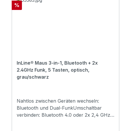
Rabatt
%
InLine® Maus 3-in-1, Bluetooth + 2x
2.4GHz Funk, 5 Tasten, optisch,
grau/schwarz
Nahtlos zwischen Geräten wechseln:
Bluetooth und Dual-FunkUmschaltbar
verbinden: Bluetooth 4.0 oder 2x 2,4 GHz
über USB-A/USB-C für schnelle
Gerätewechsel.Platzsparende Mitnahme: