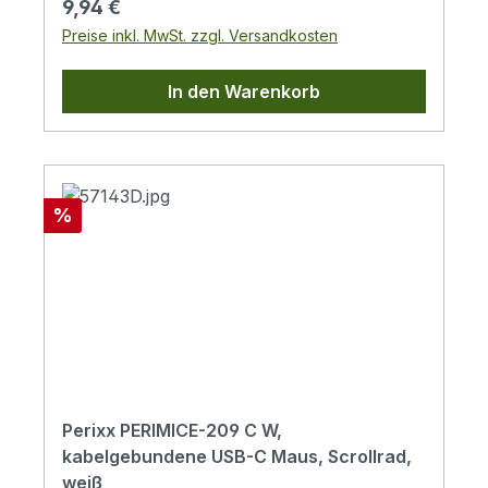
Regulärer Preis:
9,94 €
Installationssoftware
Preise inkl. MwSt. zzgl. Versandkosten
erforderlichVerpackung Small Pack
mehrsprachigPaketinhalt: Optische Maus,
In den Warenkorb
Handbuch
Rabatt
%
Perixx PERIMICE-209 C W,
kabelgebundene USB-C Maus, Scrollrad,
weiß