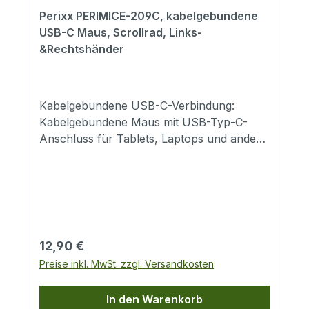
Perixx PERIMICE-209C, kabelgebundene
USB-C Maus, Scrollrad, Links-
&Rechtshänder
Kabelgebundene USB-C-Verbindung:
Kabelgebundene Maus mit USB-Typ-C-
Anschluss für Tablets, Laptops und andere
Geräte mit USB-C-Anschluss. Direkter
Anschluss ohne Adapter für eine stabile,
zuverlässige Verbindung.Reibungsloses und
präzises optisches Tracking: Die optische 3-
Tasten-Maus ermöglicht eine genaue und
reaktionsschnelle Cursorsteuerung.
Regulärer Preis:
12,90 €
Abmessungen: 110 × 60 × 38 mm (4,33 ×
Preise inkl. MwSt. zzgl. Versandkosten
2,36 × 1,50 Zoll); Gewicht: 120 g (0,26
lb).Keine Batterien erforderlich:
In den Warenkorb
Stromversorgung über ein robustes 1,5 m