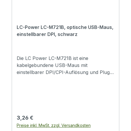
durchsuchen bzw. sich darin zu bewegen.
LC-Power LC-M721B, optische USB-Maus,
einstellbarer DPI, schwarz
Die LC Power LC-M721B ist eine
kabelgebundene USB-Maus mit
einstellbarer DPI/CPI-Auflösung und Plug-
and-Play-Komfort. Sie eignet sich ideal für
Büro, Homeoffice oder den täglichen
Einsatz am PC, da sie ohne zusätzliche
Treiber sofort funktionsbereit
ist.HauptmerkmaleOptische USB-Maus mit
präzisem SensorEinstellbare Auflösung:
Regulärer Preis:
3,26 €
800 / 1200 / 1600 / 2400 DPI/CPI4 Tasten
Preise inkl. MwSt. zzgl. Versandkosten
inklusive DPI-Umschalter und