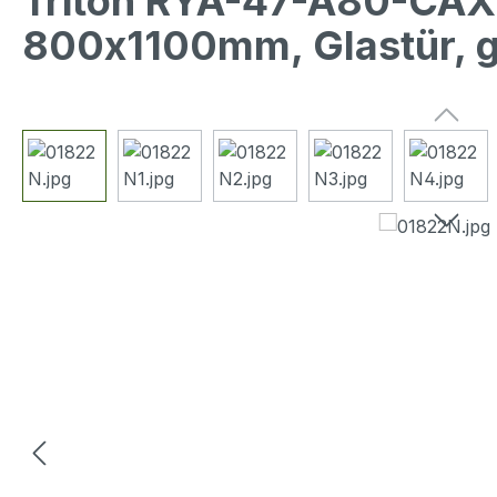
Triton RYA-47-A80-CAX
800x1100mm, Glastür, 
Bildergalerie überspringen