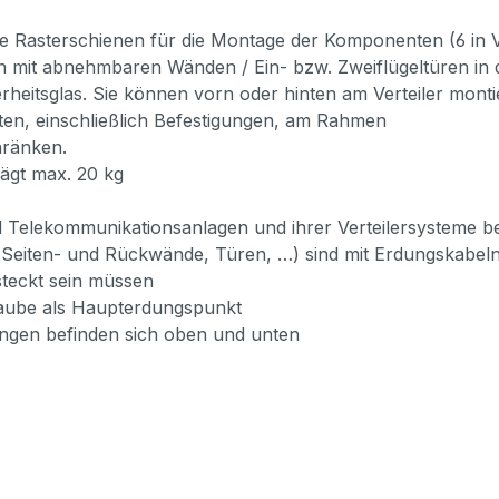
kale Rasterschienen für die Montage der Komponenten (6 in Ve
on mit abnehmbaren Wänden / Ein- bzw. Zweiflügeltüren in
rheitsglas. Sie können vorn oder hinten am Verteiler mont
ten, einschließlich Befestigungen, am Rahmen
hränken.
rägt max. 20 kg
 Telekommunikationsanlagen und ihrer Verteilersysteme b
 (Seiten- und Rückwände, Türen, …) sind mit Erdungskabe
teckt sein müssen
raube als Haupterdungspunkt
gen befinden sich oben und unten