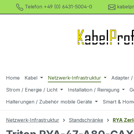
Telefon +49 (0) 6431-5004-0
kabelpr
m Hauptinhalt springen
Zur Suche springen
Zur Hauptnavigation springen
Home
Kabel
Netzwerk-Infrastruktur
Adapter /
Strom / Energie / Licht
Installation / Reinigung
G
Halterungen / Zubehör mobile Geräte
Smart & Hom
Netzwerk-Infrastruktur
Standschränke
RYA Zerl