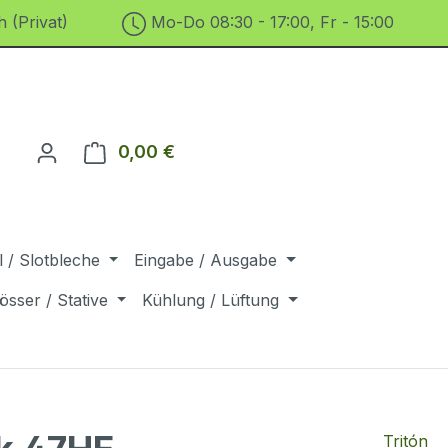
 (Privat)
Mo-Do 08:30 - 17:00, Fr - 15:00
0,00 €
Warenkorb enthält 0 Positionen. D
 / Slotbleche
Eingabe / Ausgabe
össer / Stative
Kühlung / Lüftung
Tritón