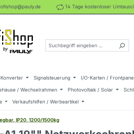
ofishop@pauly.de
14 Tage kostenloser Umtausch
 Konverter
Signalsteuerung
I/O-Karten / Frontpanel
ehäuse / Wechselrahmen
Photovoltaik / Solar
Schl
e
Verkaufshilfen / Werbeartikel
egbar, IP20, 1200/1500kg