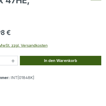
k 47HE,
eis:
98 €
. MwSt. zzgl. Versandkosten
 Anzahl: Gib den gewünschten Wert ein 
In den Warenkorb
mmer:
INT[01848K]