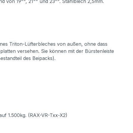
and von 19"", 21"" und 23"". Stahlblech 2,5mm.
nes Triton-Lüfterbleches von außen, ohne dass
platten versehen. Sie können mit der Bürstenleiste
standteil des Beipacks).
 auf 1.500kg. (RAX-VR-Txx-X2)