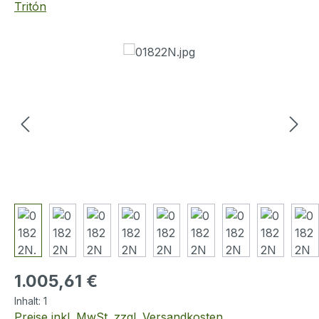
Tritón
Bildergalerie überspringen
Regulärer Preis:
1.005,61 €
Inhalt:
1
Preise inkl. MwSt. zzgl. Versandkosten