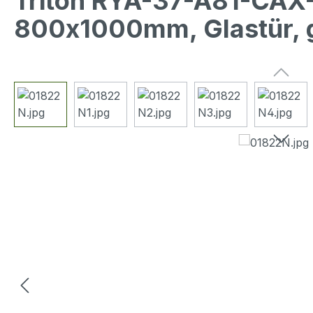
Triton RYA-37-A81-CAX-
800x1000mm, Glastür, 
Bildergalerie überspringen