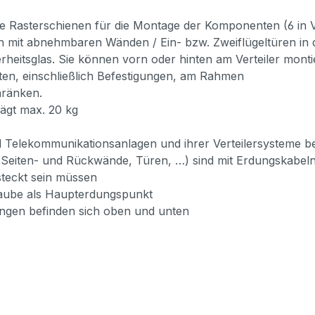
kale Rasterschienen für die Montage der Komponenten (6 in Ve
on mit abnehmbaren Wänden / Ein- bzw. Zweiflügeltüren in
rheitsglas. Sie können vorn oder hinten am Verteiler mont
ten, einschließlich Befestigungen, am Rahmen
hränken.
rägt max. 20 kg
 Telekommunikationsanlagen und ihrer Verteilersysteme b
 (Seiten- und Rückwände, Türen, …) sind mit Erdungskabe
teckt sein müssen
raube als Haupterdungspunkt
gen befinden sich oben und unten