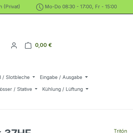
 (Privat)
Mo-Do 08:30 - 17:00, Fr - 15:00
0,00 €
Warenkorb enthält 0 Positionen. D
 / Slotbleche
Eingabe / Ausgabe
össer / Stative
Kühlung / Lüftung
Tritón