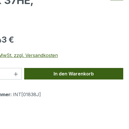
 37HE,
eis:
43 €
. MwSt. zzgl. Versandkosten
 Anzahl: Gib den gewünschten Wert ein 
In den Warenkorb
mmer:
INT[01838J]