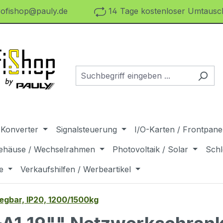
ofishop@pauly.de
14 Tage kostenloser Umtausch
 Konverter
Signalsteuerung
I/O-Karten / Frontpanel
ehäuse / Wechselrahmen
Photovoltaik / Solar
Schl
e
Verkaufshilfen / Werbeartikel
egbar, IP20, 1200/1500kg