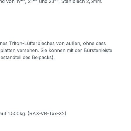
and von 19"", 21"" und 23"". Stahlblech 2,5mm.
nes Triton-Lüfterbleches von außen, ohne dass
platten versehen. Sie können mit der Bürstenleiste
standteil des Beipacks).
 auf 1.500kg. (RAX-VR-Txx-X2)