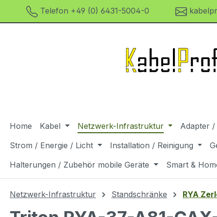
Telefon +49 (0) 6431-5004-0
kabelpr
m Hauptinhalt springen
Zur Suche springen
Zur Hauptnavigation springen
Home
Kabel
Netzwerk-Infrastruktur
Adapter /
Strom / Energie / Licht
Installation / Reinigung
G
Halterungen / Zubehör mobile Geräte
Smart & Hom
Netzwerk-Infrastruktur
Standschränke
RYA Zerl