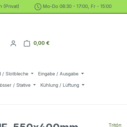
 (Privat)
Mo-Do 08:30 - 17:00, Fr - 15:00
0,00 €
Warenkorb enthält 0 Positionen. D
 / Slotbleche
Eingabe / Ausgabe
össer / Stative
Kühlung / Lüftung
Tritón