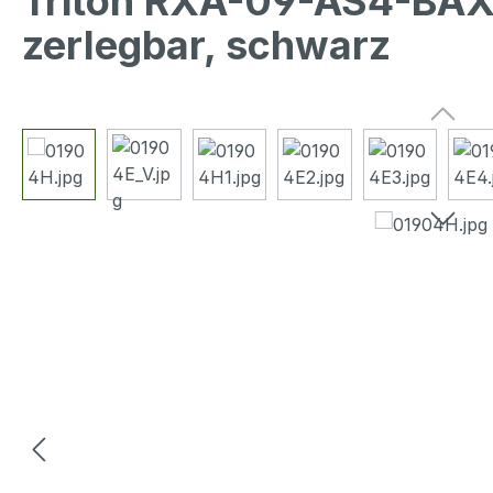
Triton RXA-09-AS4-BA
zerlegbar, schwarz
Bildergalerie überspringen