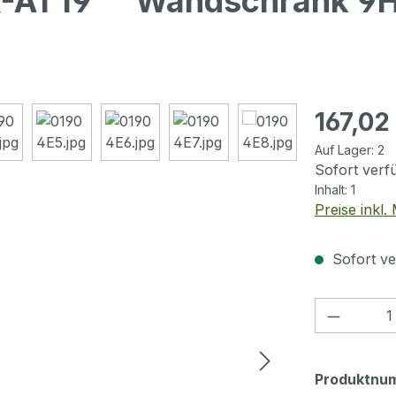
X-A1 19"" Wandschrank 
Regulärer Pr
167,02
Auf Lager:
2
Sofort verfü
Inhalt:
1
Preise inkl
Sofort ve
Produkt
Produktnu