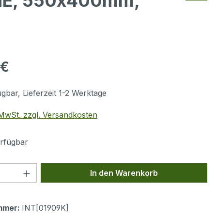
9HE, 550x400mm,
eis:
 €
gbar, Lieferzeit 1-2 Werktage
. MwSt. zzgl. Versandkosten
rfügbar
 Anzahl: Gib den gewünschten Wert ein 
In den Warenkorb
mmer:
INT[01909K]