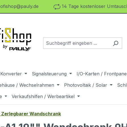
ofishop@pauly.de
14 Tage kostenloser Umtausch
 Konverter
Signalsteuerung
I/O-Karten / Frontpanel
ehäuse / Wechselrahmen
Photovoltaik / Solar
Schl
e
Verkaufshilfen / Werbeartikel
 Zerlegbarer Wandschrank