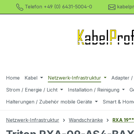
Telefon +49 (0) 6431-5004-0
kabelpr
m Hauptinhalt springen
Zur Suche springen
Zur Hauptnavigation springen
Home
Kabel
Netzwerk-Infrastruktur
Adapter /
Strom / Energie / Licht
Installation / Reinigung
G
Halterungen / Zubehör mobile Geräte
Smart & Hom
Netzwerk-Infrastruktur
Wandschränke
RXA 19""