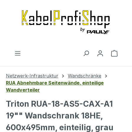
Zum Hauptinhalt springen
Warenk
Netzwerk-Infrastruktur
Wandschränke
RUA Abnehmbare Seitenwände, einteilige
Wandverteiler
Triton RUA-18-AS5-CAX-A1
19"" Wandschrank 18HE,
600x495mm, einteilig, grau