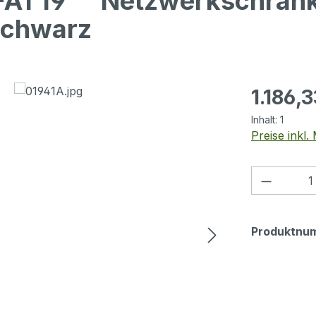
-A1 19"" Netzwerkschran
schwarz
Regulärer Pr
1.186,3
Inhalt:
1
Preise inkl
Produkt
Produktnu