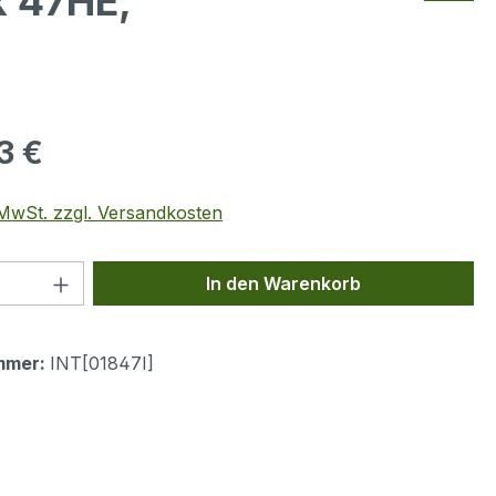
k 47HE,
eis:
3 €
. MwSt. zzgl. Versandkosten
 Anzahl: Gib den gewünschten Wert ein 
In den Warenkorb
mmer:
INT[01847I]