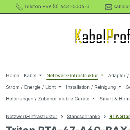
Telefon +49 (0) 6431-5004-0
kabelpr
m Hauptinhalt springen
Zur Suche springen
Zur Hauptnavigation springen
Home
Kabel
Netzwerk-Infrastruktur
Adapter /
Strom / Energie / Licht
Installation / Reinigung
G
Halterungen / Zubehör mobile Geräte
Smart & Hom
Netzwerk-Infrastruktur
Standschränke
RTA Stan