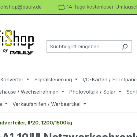
ofishop@pauly.de
14 Tage kostenloser Umtausch
 Konverter
Signalsteuerung
I/O-Karten / Frontpanel
ehäuse / Wechselrahmen
Photovoltaik / Solar
Schl
e
Verkaufshilfen / Werbeartikel
dverteiler, IP20, 1200/1500kg