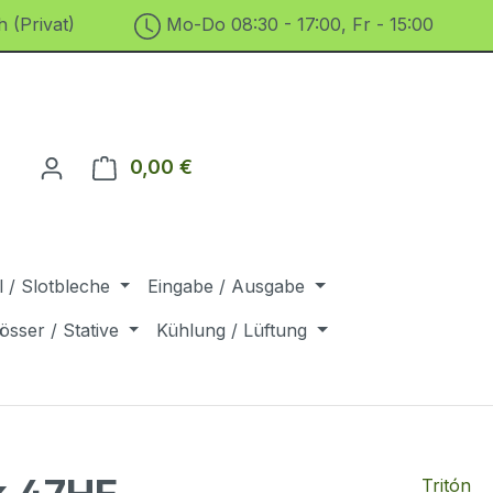
 (Privat)
Mo-Do 08:30 - 17:00, Fr - 15:00
0,00 €
Warenkorb enthält 0 Positionen. D
 / Slotbleche
Eingabe / Ausgabe
össer / Stative
Kühlung / Lüftung
Tritón