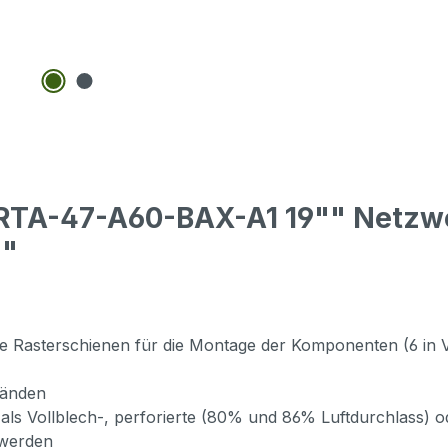
n RTA-47-A60-BAX-A1 19"" Netzw
z"
kale Rasterschienen für die Montage der Komponenten (6 in Ve
Wänden
als Vollblech-, perforierte (80% und 86% Luftdurchlass) o
 werden