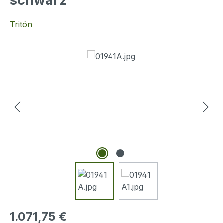
schwarz
Tritón
Bildergalerie überspringen
Regulärer Preis:
1.071,75 €