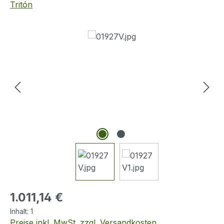
Tritón
Bildergalerie überspringen
Regulärer Preis:
1.011,14 €
Inhalt:
1
Preise inkl. MwSt. zzgl. Versandkosten