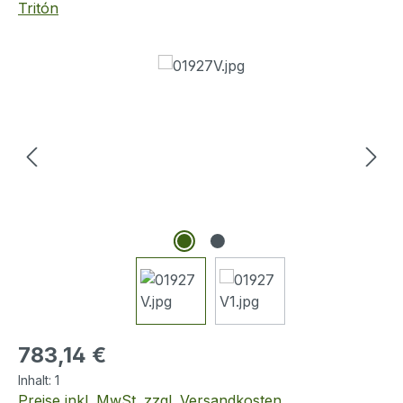
Tritón
Bildergalerie überspringen
Regulärer Preis:
783,14 €
Inhalt:
1
Preise inkl. MwSt. zzgl. Versandkosten