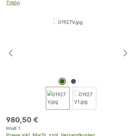
Tritón
Bildergalerie überspringen
Regulärer Preis:
980,50 €
Inhalt:
1
Preise inkl. MwSt. zzgl. Versandkosten