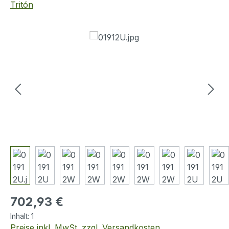
Tritón
Bildergalerie überspringen
Regulärer Preis:
702,93 €
Inhalt:
1
Preise inkl. MwSt. zzgl. Versandkosten