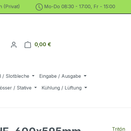
 (Privat)
Mo-Do 08:30 - 17:00, Fr - 15:00
0,00 €
Warenkorb enthält 0 Positionen. D
 / Slotbleche
Eingabe / Ausgabe
össer / Stative
Kühlung / Lüftung
Tritón