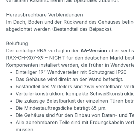
vertikalen Rasterschienen als optionales Zubehör.
Herausbrechbare Verblendungen
Im Dach, Boden und der Rückwand des Gehäuses befinde
abgedichtet werden (Bestandteil des Beipacks).
Belüftung
Der einteilige RBA verfügt in der
A6-Version
über sechs 
RAX-CH-X07-X9 – NICHT für den deutschen Markt bestim
Komponenten installiert werden, die früher in Wandverte
Einteiliger 19“-Wandverteiler mit Schutzgrad IP20
Das Gehäuse wird direkt an der Wand befestigt.
Bestandteil des Verteilers sind zwei verstellbare ver
Verteilerkonstruktion: kompakte Schweißkonstruktio
Die zulässige Belastbarkeit der einzelnen Türen betr
Die Mindestauftragsdicke beträgt 65 µm.
Die Gehäuse sind für den Einbau von Daten- und Te
Alle abnehmbaren Teile sind mit Erdungskabeln ve
müssen.