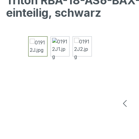
Triton RBA-18-AS6-BAX
einteilig, schwarz
Bildergalerie überspringen