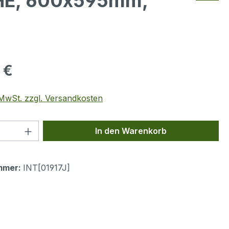
8HE, 600x595mm,
eis:
 €
. MwSt. zzgl. Versandkosten
 Anzahl: Gib den gewünschten Wert ein 
In den Warenkorb
mmer:
INT[01917J]