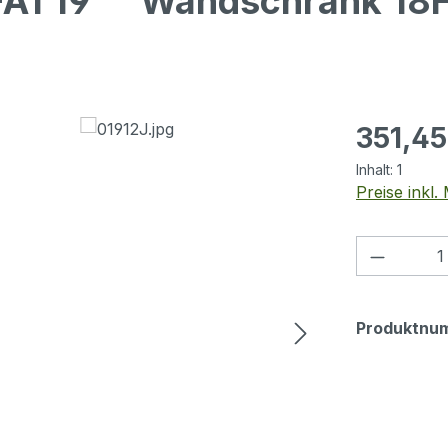
-A1 19"" Wandschrank 1
Regulärer Pr
351,45
Inhalt:
1
Preise inkl
Produkt
Produktnu