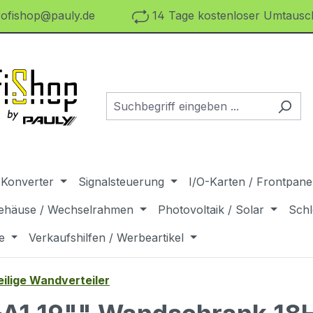
ofishop@pauly.de
14 Tage kostenloser Umtausch
 Konverter
Signalsteuerung
I/O-Karten / Frontpanel
ehäuse / Wechselrahmen
Photovoltaik / Solar
Schl
e
Verkaufshilfen / Werbeartikel
eilige Wandverteiler