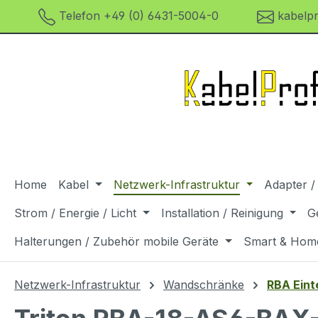
Telefon +49 (0) 6431-5004-0
kabelpr
m Hauptinhalt springen
Zur Suche springen
Zur Hauptnavigation springen
Home
Kabel
Netzwerk-Infrastruktur
Adapter /
Strom / Energie / Licht
Installation / Reinigung
G
Halterungen / Zubehör mobile Geräte
Smart & Hom
Netzwerk-Infrastruktur
Wandschränke
RBA Eint