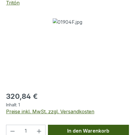
Tritón
Bildergalerie überspringen
Regulärer Preis:
320,84 €
Inhalt:
1
Preise inkl. MwSt. zzgl. Versandkosten
Produkt Anzahl: Gib den gewünschten We
In den Warenkorb