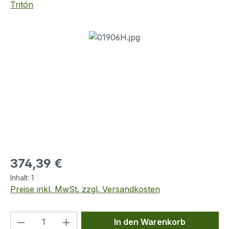
Tritón
Bildergalerie überspringen
Regulärer Preis:
374,39 €
Inhalt:
1
Preise inkl. MwSt. zzgl. Versandkosten
Produkt Anzahl: Gib den gewünschten We
In den Warenkorb