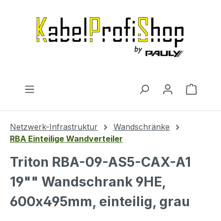
Zum Hauptinhalt springen
Warenk
Netzwerk-Infrastruktur
Wandschränke
RBA Einteilige Wandverteiler
Triton RBA-09-AS5-CAX-A1
19"" Wandschrank 9HE,
600x495mm, einteilig, grau