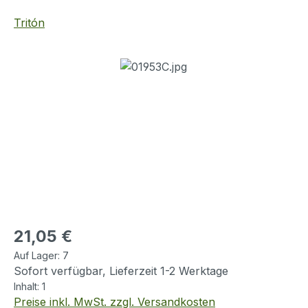
Tritón
Bildergalerie überspringen
Regulärer Preis:
21,05 €
Auf Lager:
7
Sofort verfügbar, Lieferzeit 1-2 Werktage
Inhalt:
1
Preise inkl. MwSt. zzgl. Versandkosten