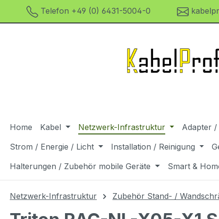
Telefon +49 (0) 6431-5004-0
kabelpr
m Hauptinhalt springen
Zur Suche springen
Zur Hauptnavigation springen
Home
Kabel
Netzwerk-Infrastruktur
Adapter /
Strom / Energie / Licht
Installation / Reinigung
G
Halterungen / Zubehör mobile Geräte
Smart & Hom
Netzwerk-Infrastruktur
Zubehör Stand- / Wandschr