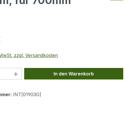
mm, für 700mm
eis:
€
. MwSt. zzgl. Versandkosten
 Anzahl: Gib den gewünschten Wert ein 
In den Warenkorb
mmer:
INT[01903G]