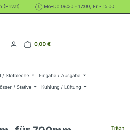
 (Privat)
Mo-Do 08:30 - 17:00, Fr - 15:00
0,00 €
Warenkorb enthält 0 Positionen. D
 / Slotbleche
Eingabe / Ausgabe
össer / Stative
Kühlung / Lüftung
Tritón