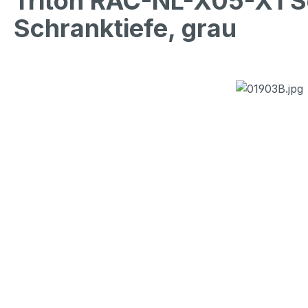
Triton RAC-NL-X05-X1 
Schranktiefe, grau
Bildergalerie überspringen