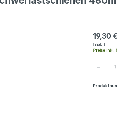
Schwerlastschienen 480
Regulärer Pr
19,30 
Inhalt:
1
Preise inkl
Produkt
Produktnu