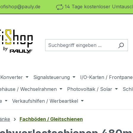
ofishop@pauly.de
14 Tage kostenloser Umtausch
 Konverter
Signalsteuerung
I/O-Karten / Frontpanel
ehäuse / Wechselrahmen
Photovoltaik / Solar
Schl
e
Verkaufshilfen / Werbeartikel
änke
Fachböden / Gleitschienen