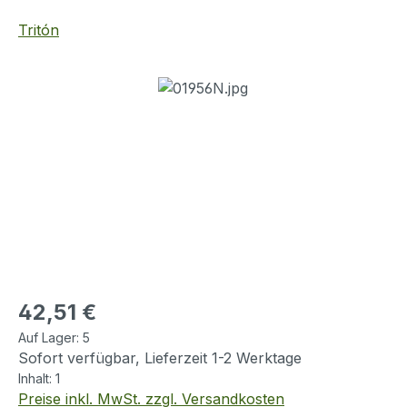
Tritón
Bildergalerie überspringen
Regulärer Preis:
42,51 €
Auf Lager:
5
Sofort verfügbar, Lieferzeit 1-2 Werktage
Inhalt:
1
Preise inkl. MwSt. zzgl. Versandkosten