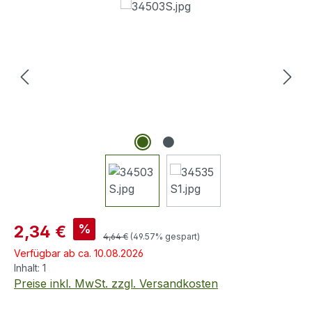
Bildergalerie überspringen
Verkaufspreis:
%
2,34 €
Regulärer Preis:
4,64 €
(49.57% gespart)
Verfügbar ab ca. 10.08.2026
Inhalt:
1
Preise inkl. MwSt. zzgl. Versandkosten