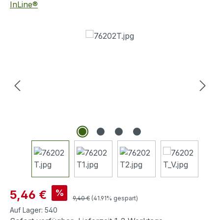
InLine®
Bildergalerie überspringen
Verkaufspreis:
%
5,46 €
Regulärer Preis:
9,40 €
(41.91% gespart)
Auf Lager:
540