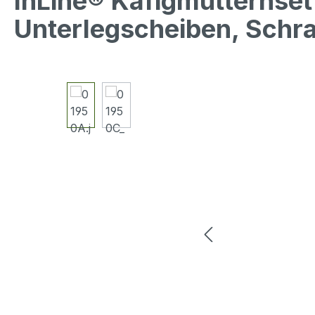
InLine® Käfigmutternset
Unterlegscheiben, Schr
Bildergalerie überspringen