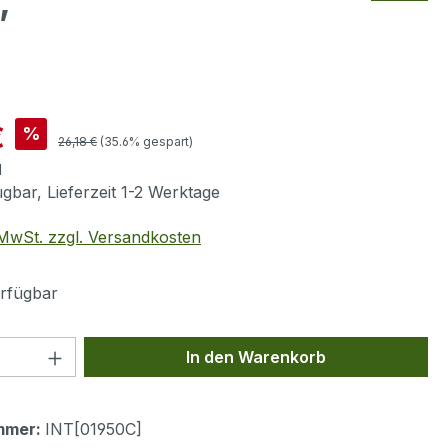
,
is:
€
%
Regulärer Preis:
26,18 €
(35.6% gespart)
1
gbar, Lieferzeit 1-2 Werktage
. MwSt. zzgl. Versandkosten
rfügbar
 Anzahl: Gib den gewünschten Wert ein 
In den Warenkorb
mmer:
INT[01950C]