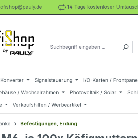
ofishop@pauly.de
14 Tage kostenloser Umtausch
 Konverter
Signalsteuerung
I/O-Karten / Frontpanel
ehäuse / Wechselrahmen
Photovoltaik / Solar
Schl
e
Verkaufshilfen / Werbeartikel
änke
Befestigungen, Erdung