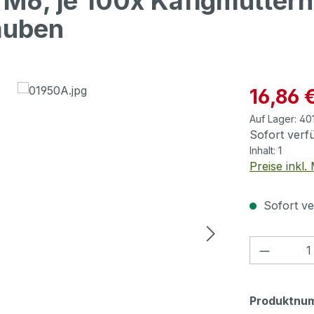
 M6, je 100x Käfigmuttern
auben
Verkaufspre
16,86 
Auf Lager:
40
Sofort verfü
Inhalt:
1
Preise inkl
Sofort ve
Produkt
Produktnu