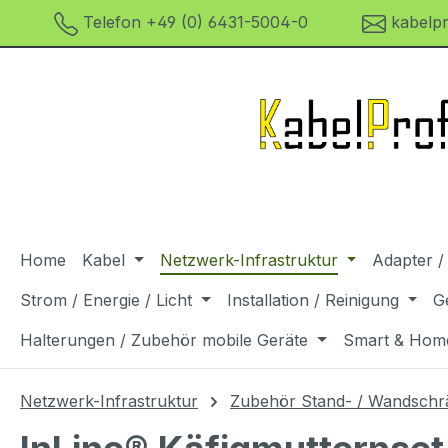
Telefon +49 (0) 6431-5004-0
kabelpr
m Hauptinhalt springen
Zur Suche springen
Zur Hauptnavigation springen
Home
Kabel
Netzwerk-Infrastruktur
Adapter /
Strom / Energie / Licht
Installation / Reinigung
G
Halterungen / Zubehör mobile Geräte
Smart & Hom
Netzwerk-Infrastruktur
Zubehör Stand- / Wandschr