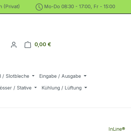
 (Privat)
Mo-Do 08:30 - 17:00, Fr - 15:00
0,00 €
Warenkorb enthält 0 Positionen. D
 / Slotbleche
Eingabe / Ausgabe
össer / Stative
Kühlung / Lüftung
InLine®