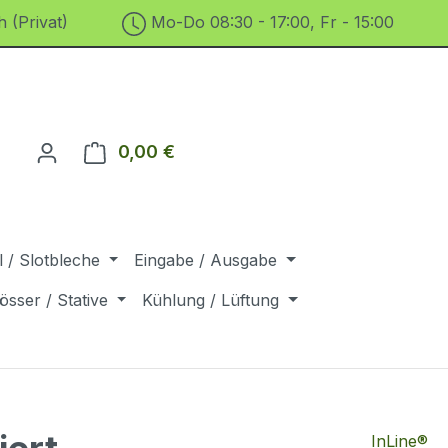
 (Privat)
Mo-Do 08:30 - 17:00, Fr - 15:00
0,00 €
Warenkorb enthält 0 Positionen. D
 / Slotbleche
Eingabe / Ausgabe
össer / Stative
Kühlung / Lüftung
InLine®