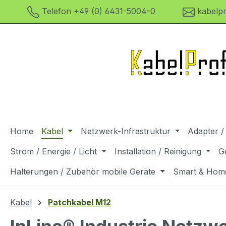
Telefon +49 (0) 6431-5004-0
kabelpr
m Hauptinhalt springen
Zur Suche springen
Zur Hauptnavigation springen
Home
Kabel
Netzwerk-Infrastruktur
Adapter /
Strom / Energie / Licht
Installation / Reinigung
G
Halterungen / Zubehör mobile Geräte
Smart & Hom
Kabel
Patchkabel M12