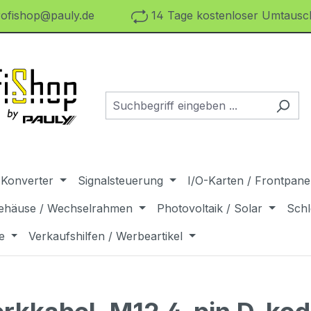
ofishop@pauly.de
14 Tage kostenloser Umtausch
 Konverter
Signalsteuerung
I/O-Karten / Frontpanel
ehäuse / Wechselrahmen
Photovoltaik / Solar
Schl
e
Verkaufshilfen / Werbeartikel