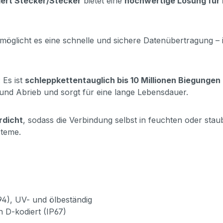
iert Stecker/Stecker
bietet eine
hochwertige Lösung für
möglicht es eine schnelle und sichere Datenübertragung – 
: Es ist
schleppkettentauglich bis 10 Millionen Biegungen
und Abrieb und sorgt für eine lange Lebensdauer.
rdicht
, sodass die Verbindung selbst in feuchten oder sta
steme.
94), UV- und ölbeständig
n D-kodiert (IP67)