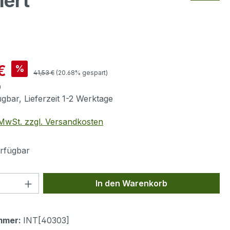
iert
is:
€
%
Regulärer Preis:
41,53 €
(20.68% gespart)
0
gbar, Lieferzeit 1-2 Werktage
. MwSt. zzgl. Versandkosten
rfügbar
 Anzahl: Gib den gewünschten Wert ein 
In den Warenkorb
mmer:
INT[40303]