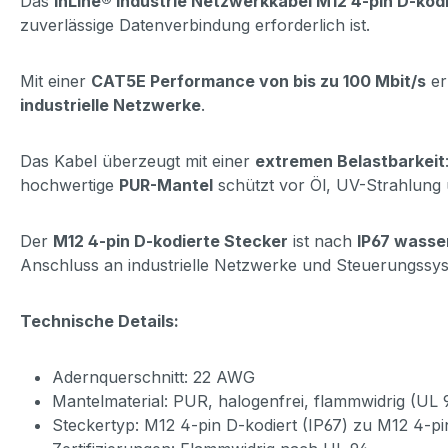
Das
InLine® Industrie Netzwerkkabel M12 4-pin D-kod
zuverlässige Datenverbindung erforderlich ist.
Mit einer
CAT5E Performance von bis zu 100 Mbit/s
er
industrielle Netzwerke
.
Das Kabel überzeugt mit einer
extremen Belastbarkeit
hochwertige
PUR-Mantel
schützt vor Öl, UV-Strahlung 
Der
M12 4-pin D-kodierte Stecker
ist nach
IP67 wasse
Anschluss an industrielle Netzwerke und Steuerungssy
Technische Details:
Adernquerschnitt: 22 AWG
Mantelmaterial: PUR, halogenfrei, flammwidrig (UL 
Steckertyp: M12 4-pin D-kodiert (IP67) zu M12 4-pi