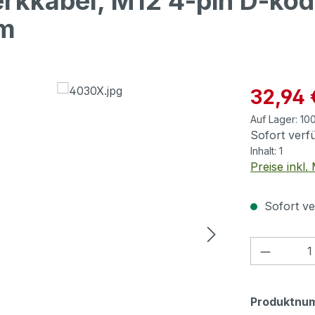
erkkabel, M12 4-pin D-kod
3m
Verkaufspre
32,94 
Auf Lager:
10
Sofort verfü
Inhalt:
1
Preise inkl
Sofort ve
Produkt
Produktnu