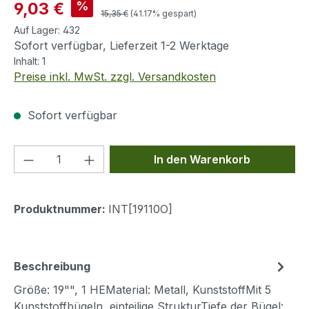
Verkaufspreis:
%
9,03 €
Regulärer Preis:
15,35 €
(41.17% gespart)
Auf Lager:
432
Sofort verfügbar, Lieferzeit 1-2 Werktage
Inhalt:
1
Preise inkl. MwSt. zzgl. Versandkosten
Sofort verfügbar
Produkt Anzahl: Gib den gewünschten We
In den Warenkorb
Produktnummer:
INT[19110O]
Beschreibung
Größe: 19"", 1 HEMaterial: Metall, KunststoffMit 5
Kunststoffbügeln, einteilige StrukturTiefe der Bügel: