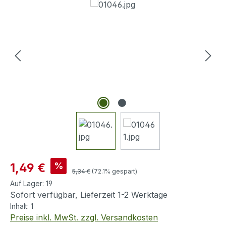
Bildergalerie überspringen
Verkaufspreis:
%
1,49 €
Regulärer Preis:
5,34 €
(72.1% gespart)
Auf Lager:
19
Sofort verfügbar, Lieferzeit 1-2 Werktage
Inhalt:
1
Preise inkl. MwSt. zzgl. Versandkosten